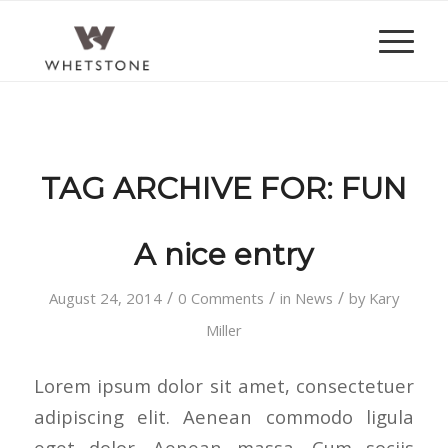
TAG ARCHIVE FOR:
FUN
A nice entry
/
/
/
August 24, 2014
0 Comments
in
News
by
Kary
Miller
Lorem ipsum dolor sit amet, consectetuer
adipiscing elit. Aenean commodo ligula
eget dolor. Aenean massa. Cum sociis